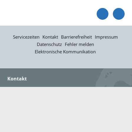
Servicezeiten
Kontakt
Barrierefreiheit
Impressum
Datenschutz
Fehler melden
Elektronische Kommunikation
Kontakt
Landratsamt Ortenaukreis
Badstraße 20
77652 Offenburg
Telefon: 0781 805-0
Fax: 0781 805-1211