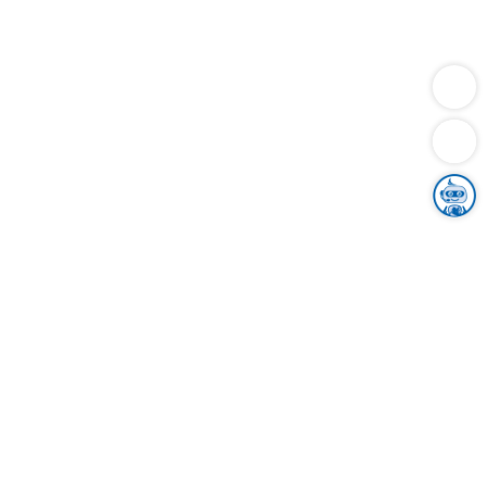
Dienstleistungen
Bauen
Lebensunterhalt & Soziales
Verkehr
Familie
Migration & Integration
Sicherheit & Ordnung
Wirtschaft
Gesundheit
Umwelt
Unsere Ämter
Landkreis & Verwaltung
Der Ortenaukreis
Gesundheit, Sicherheit & Soziales
Bildung
Zuwanderung
Ländlicher Raum
Klimaschutz
Tourismus
Bekanntmachungen
Gleichstellung von Frauen und Männern
Grenzüberschreitende Zusammenarbeit
Kreistag
Kreistagsinformationssystem
Kreisrecht
Kreistagswahl
Karriere
Stellenangebote
Eventkalender
Ausbildung
Studium
Praktikum
Freiwilligendienst
Unser Leitbild