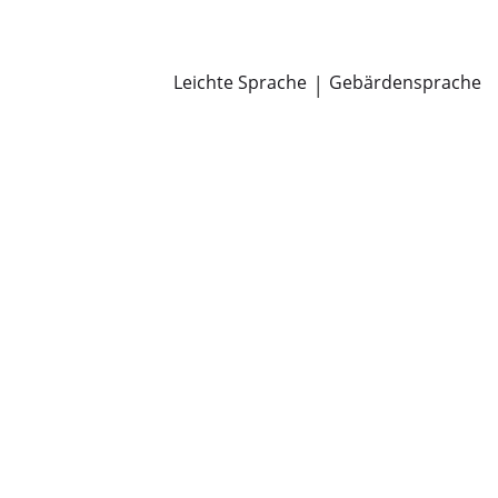
Newsroom
Pressemitteilungen
Öffentliche Zustellungen
Leichte Sprache
|
Gebärdensprache