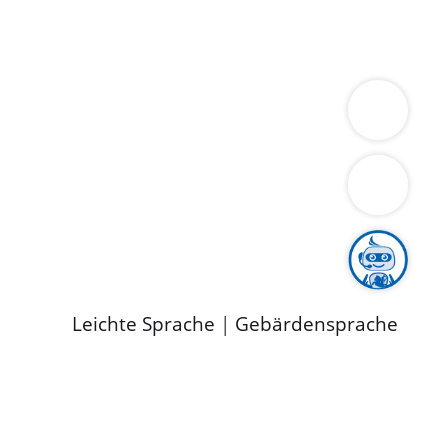
ung
Wirtschaft
Gesundheit
Umwelt
limaschutz
Tourismus
Bekanntmachungen
ild
Leichte Sprache
|
Gebärdensprache