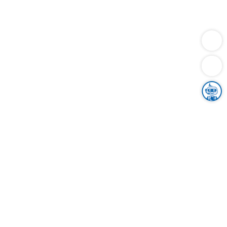
Dienstleistungen
Bauen
Lebensunterhalt & Soziales
Verkehr
Familie
Migration & Integration
Sicherheit & Ordnung
Wirtschaft
Gesundheit
Umwelt
Unsere Ämter
Landkreis & Verwaltung
Der Ortenaukreis
Gesundheit, Sicherheit & Soziales
Bildung
Zuwanderung
Ländlicher Raum
Klimaschutz
Tourismus
Bekanntmachungen
Gleichstellung von Frauen und Männern
Grenzüberschreitende Zusammenarbeit
Kreistag
Kreistagsinformationssystem
Kreisrecht
Kreistagswahl
Karriere
Stellenangebote
Eventkalender
Ausbildung
Studium
Praktikum
Freiwilligendienst
Unser Leitbild