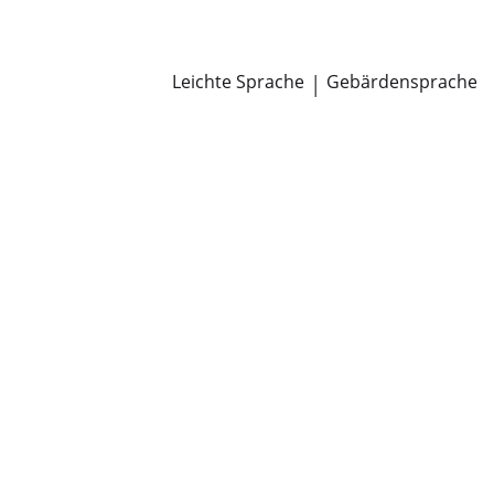
Newsroom
Pressemitteilungen
Öffentliche Zustellungen
Leichte Sprache
|
Gebärdensprache