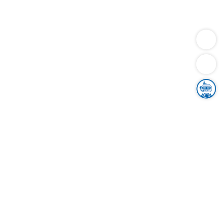
Dienstleistungen
Bauen
Lebensunterhalt & Soziales
Verkehr
Familie
Migration & Integration
Sicherheit & Ordnung
Wirtschaft
Gesundheit
Umwelt
Unsere Ämter
Landkreis & Verwaltung
Der Ortenaukreis
Gesundheit, Sicherheit & Soziales
Bildung
Zuwanderung
Ländlicher Raum
Klimaschutz
Tourismus
Bekanntmachungen
Gleichstellung von Frauen und Männern
Grenzüberschreitende Zusammenarbeit
Kreistag
Kreistagsinformationssystem
Kreisrecht
Kreistagswahl
Karriere
Stellenangebote
Eventkalender
Ausbildung
Studium
Praktikum
Freiwilligendienst
Unser Leitbild