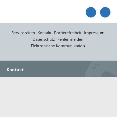
Servicezeiten
Kontakt
Barrierefreiheit
Impressum
Datenschutz
Fehler melden
Elektronische Kommunikation
Kontakt
Landratsamt Ortenaukreis
Badstraße 20
77652 Offenburg
Telefon: 0781 805-0
Fax: 0781 805-1211