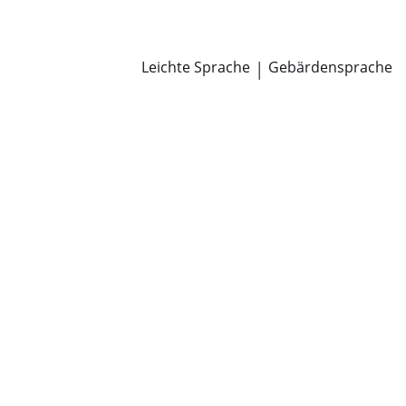
Newsroom
Pressemitteilungen
Öffentliche Zustellungen
Leichte Sprache
|
Gebärdensprache