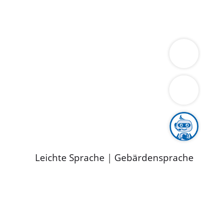
ung
Wirtschaft
Gesundheit
Umwelt
limaschutz
Tourismus
Bekanntmachungen
ild
Leichte Sprache
|
Gebärdensprache