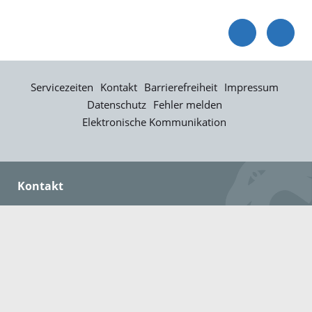
Servicezeiten
Kontakt
Barrierefreiheit
Impressum
Datenschutz
Fehler melden
Elektronische Kommunikation
Kontakt
Landratsamt Ortenaukreis
Badstraße 20
77652 Offenburg
Telefon: 0781 805-0
Fax: 0781 805-1211