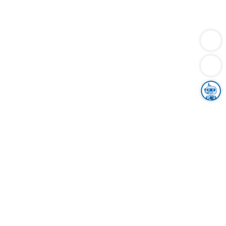
Dienstleistungen
Bauen
Lebensunterhalt & Soziales
Verkehr
Familie
Migration & Integration
Sicherheit & Ordnung
Wirtschaft
Gesundheit
Umwelt
Unsere Ämter
Landkreis & Verwaltung
Der Ortenaukreis
Gesundheit, Sicherheit & Soziales
Bildung
Zuwanderung
Ländlicher Raum
Klimaschutz
Tourismus
Bekanntmachungen
Gleichstellung von Frauen und Männern
Grenzüberschreitende Zusammenarbeit
Kreistag
Kreistagsinformationssystem
Kreisrecht
Kreistagswahl
Karriere
Stellenangebote
Eventkalender
Ausbildung
Studium
Praktikum
Freiwilligendienst
Unser Leitbild