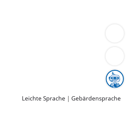
ung
Wirtschaft
Gesundheit
Umwelt
limaschutz
Tourismus
Bekanntmachungen
ild
Leichte Sprache
|
Gebärdensprache