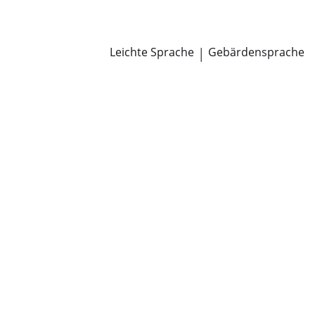
Newsroom
Pressemitteilungen
Öffentliche Zustellungen
Leichte Sprache
|
Gebärdensprache