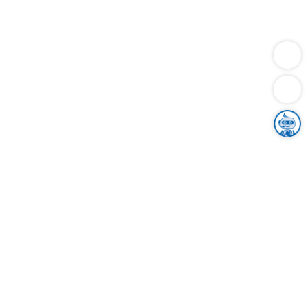
Dienstleistungen
Bauen
Lebensunterhalt & Soziales
Verkehr
Familie
Migration & Integration
Sicherheit & Ordnung
Wirtschaft
Gesundheit
Umwelt
Unsere Ämter
Landkreis & Verwaltung
Der Ortenaukreis
Gesundheit, Sicherheit & Soziales
Bildung
Zuwanderung
Ländlicher Raum
Klimaschutz
Tourismus
Bekanntmachungen
Gleichstellung von Frauen und Männern
Grenzüberschreitende Zusammenarbeit
Kreistag
Kreistagsinformationssystem
Kreisrecht
Kreistagswahl
Karriere
Stellenangebote
Eventkalender
Ausbildung
Studium
Praktikum
Freiwilligendienst
Unser Leitbild