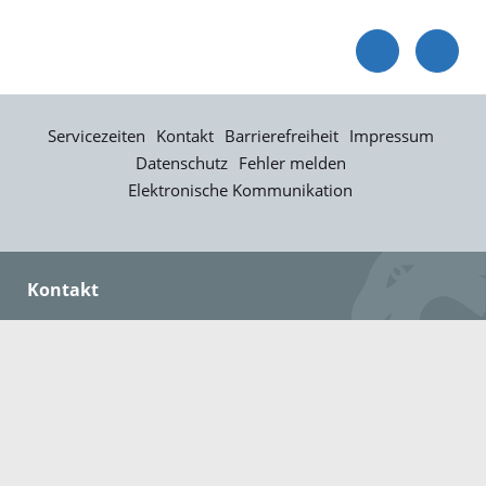
Servicezeiten
Kontakt
Barrierefreiheit
Impressum
Datenschutz
Fehler melden
Elektronische Kommunikation
Kontakt
Landratsamt Ortenaukreis
Badstraße 20
77652 Offenburg
Telefon: 0781 805-0
Fax: 0781 805-1211