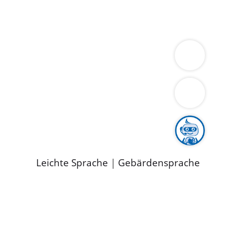
ung
Wirtschaft
Gesundheit
Umwelt
limaschutz
Tourismus
Bekanntmachungen
ild
Leichte Sprache
|
Gebärdensprache