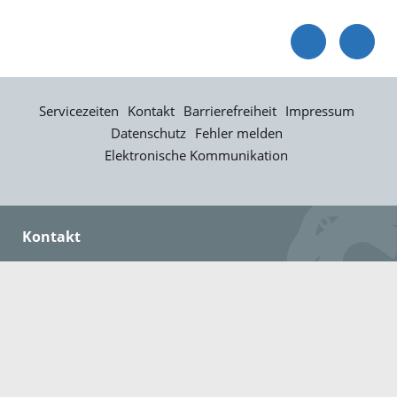
Servicezeiten
Kontakt
Barrierefreiheit
Impressum
Datenschutz
Fehler melden
Elektronische Kommunikation
Kontakt
Landratsamt Ortenaukreis
Badstraße 20
77652 Offenburg
Telefon: 0781 805-0
Fax: 0781 805-1211