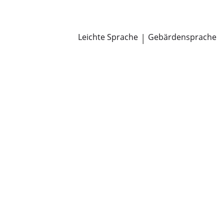
Newsroom
Pressemitteilungen
Öffentliche Zustellungen
Leichte Sprache
|
Gebärdensprache