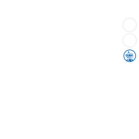
Dienstleistungen
Bauen
Lebensunterhalt & Soziales
Verkehr
Familie
Migration & Integration
Sicherheit & Ordnung
Wirtschaft
Gesundheit
Umwelt
Unsere Ämter
Landkreis & Verwaltung
Der Ortenaukreis
Gesundheit, Sicherheit & Soziales
Bildung
Zuwanderung
Ländlicher Raum
Klimaschutz
Tourismus
Bekanntmachungen
Gleichstellung von Frauen und Männern
Grenzüberschreitende Zusammenarbeit
Kreistag
Kreistagsinformationssystem
Kreisrecht
Kreistagswahl
Karriere
Stellenangebote
Eventkalender
Ausbildung
Studium
Praktikum
Freiwilligendienst
Unser Leitbild