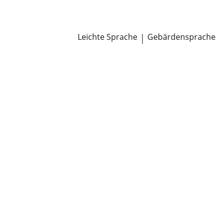
Newsroom
Pressemitteilungen
Öffentliche Zustellungen
Leichte Sprache
|
Gebärdensprache