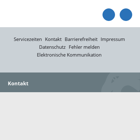
Servicezeiten
Kontakt
Barrierefreiheit
Impressum
Datenschutz
Fehler melden
Elektronische Kommunikation
Kontakt
Landratsamt Ortenaukreis
Badstraße 20
77652 Offenburg
Telefon: 0781 805-0
Fax: 0781 805-1211