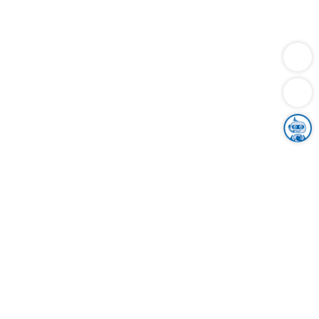
Dienstleistungen
Bauen
Lebensunterhalt & Soziales
Verkehr
Familie
Migration & Integration
Sicherheit & Ordnung
Wirtschaft
Gesundheit
Umwelt
Unsere Ämter
Landkreis & Verwaltung
Der Ortenaukreis
Gesundheit, Sicherheit & Soziales
Bildung
Zuwanderung
Ländlicher Raum
Klimaschutz
Tourismus
Bekanntmachungen
Gleichstellung von Frauen und Männern
Grenzüberschreitende Zusammenarbeit
Kreistag
Kreistagsinformationssystem
Kreisrecht
Kreistagswahl
Karriere
Stellenangebote
Eventkalender
Ausbildung
Studium
Praktikum
Freiwilligendienst
Unser Leitbild