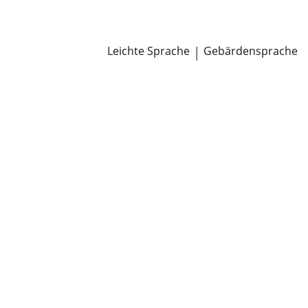
Newsroom
Pressemitteilungen
Öffentliche Zustellungen
Leichte Sprache
|
Gebärdensprache