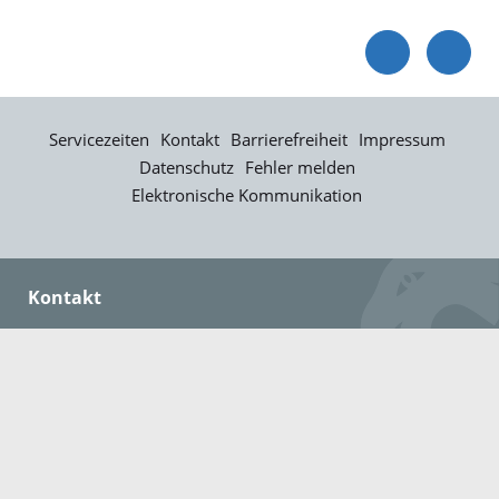
Servicezeiten
Kontakt
Barrierefreiheit
Impressum
Datenschutz
Fehler melden
Elektronische Kommunikation
Kontakt
Landratsamt Ortenaukreis
Badstraße 20
77652 Offenburg
Telefon: 0781 805-0
Fax: 0781 805-1211