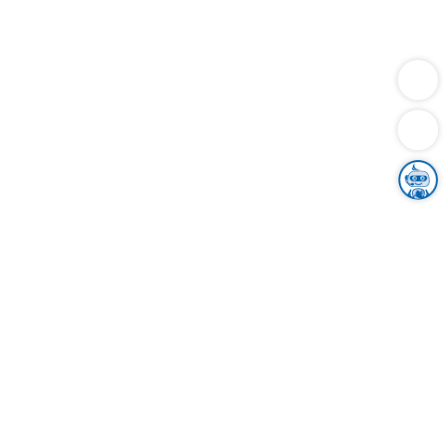
Dienstleistungen
Bauen
Lebensunterhalt & Soziales
Verkehr
Familie
Migration & Integration
Sicherheit & Ordnung
Wirtschaft
Gesundheit
Umwelt
Unsere Ämter
Landkreis & Verwaltung
Der Ortenaukreis
Gesundheit, Sicherheit & Soziales
Bildung
Zuwanderung
Ländlicher Raum
Klimaschutz
Tourismus
Bekanntmachungen
Gleichstellung von Frauen und Männern
Grenzüberschreitende Zusammenarbeit
Kreistag
Kreistagsinformationssystem
Kreisrecht
Kreistagswahl
Karriere
Stellenangebote
Eventkalender
Ausbildung
Studium
Praktikum
Freiwilligendienst
Unser Leitbild