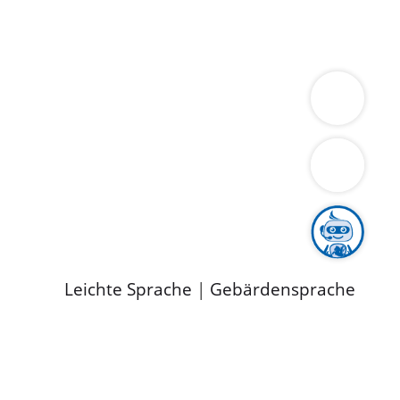
ung
Wirtschaft
Gesundheit
Umwelt
limaschutz
Tourismus
Bekanntmachungen
ild
Leichte Sprache
|
Gebärdensprache