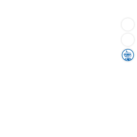
Dienstleistungen
Bauen
Lebensunterhalt & Soziales
Verkehr
Familie
Migration & Integration
Sicherheit & Ordnung
Wirtschaft
Gesundheit
Umwelt
Unsere Ämter
Landkreis & Verwaltung
Der Ortenaukreis
Gesundheit, Sicherheit & Soziales
Bildung
Zuwanderung
Ländlicher Raum
Klimaschutz
Tourismus
Bekanntmachungen
Gleichstellung von Frauen und Männern
Grenzüberschreitende Zusammenarbeit
Kreistag
Kreistagsinformationssystem
Kreisrecht
Kreistagswahl
Karriere
Stellenangebote
Eventkalender
Ausbildung
Studium
Praktikum
Freiwilligendienst
Unser Leitbild