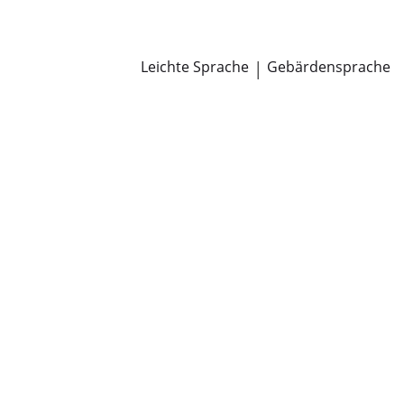
Newsroom
Pressemitteilungen
Öffentliche Zustellungen
Leichte Sprache
|
Gebärdensprache