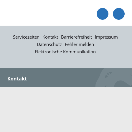
Servicezeiten
Kontakt
Barrierefreiheit
Impressum
Datenschutz
Fehler melden
Elektronische Kommunikation
Kontakt
Landratsamt Ortenaukreis
Badstraße 20
77652 Offenburg
Telefon: 0781 805-0
Fax: 0781 805-1211