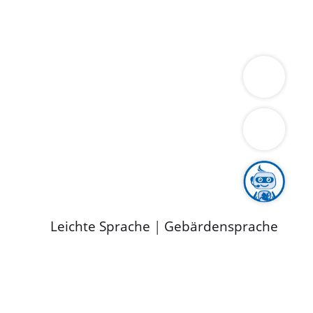
ung
Wirtschaft
Gesundheit
Umwelt
limaschutz
Tourismus
Bekanntmachungen
ild
Leichte Sprache
|
Gebärdensprache