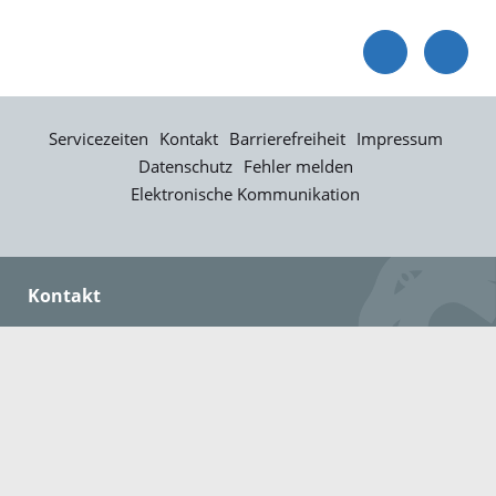
Servicezeiten
Kontakt
Barrierefreiheit
Impressum
Datenschutz
Fehler melden
Elektronische Kommunikation
Kontakt
Landratsamt Ortenaukreis
Badstraße 20
77652 Offenburg
Telefon: 0781 805-0
Fax: 0781 805-1211