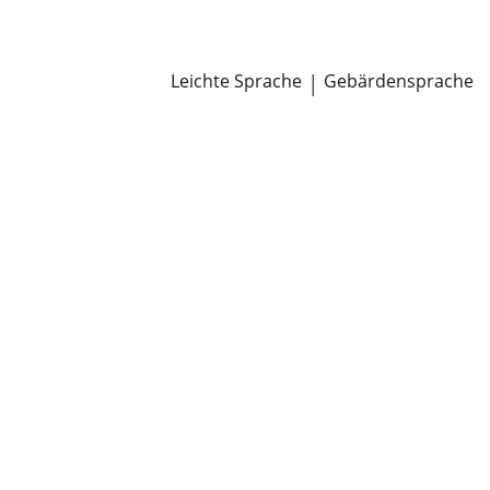
Newsroom
Pressemitteilungen
Öffentliche Zustellungen
Leichte Sprache
|
Gebärdensprache