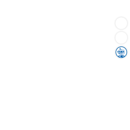
Dienstleistungen
Bauen
Lebensunterhalt & Soziales
Verkehr
Familie
Migration & Integration
Sicherheit & Ordnung
Wirtschaft
Gesundheit
Umwelt
Unsere Ämter
Landkreis & Verwaltung
Der Ortenaukreis
Gesundheit, Sicherheit & Soziales
Bildung
Zuwanderung
Ländlicher Raum
Klimaschutz
Tourismus
Bekanntmachungen
Gleichstellung von Frauen und Männern
Grenzüberschreitende Zusammenarbeit
Kreistag
Kreistagsinformationssystem
Kreisrecht
Kreistagswahl
Karriere
Stellenangebote
Eventkalender
Ausbildung
Studium
Praktikum
Freiwilligendienst
Unser Leitbild