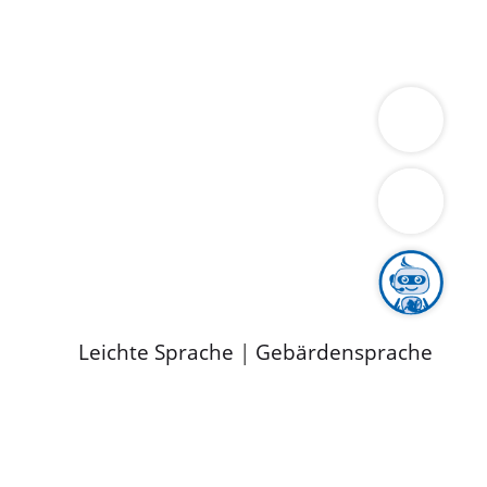
ung
Wirtschaft
Gesundheit
Umwelt
limaschutz
Tourismus
Bekanntmachungen
ild
Leichte Sprache
|
Gebärdensprache