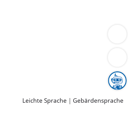
ung
Wirtschaft
Gesundheit
Umwelt
limaschutz
Tourismus
Bekanntmachungen
ild
Leichte Sprache
|
Gebärdensprache