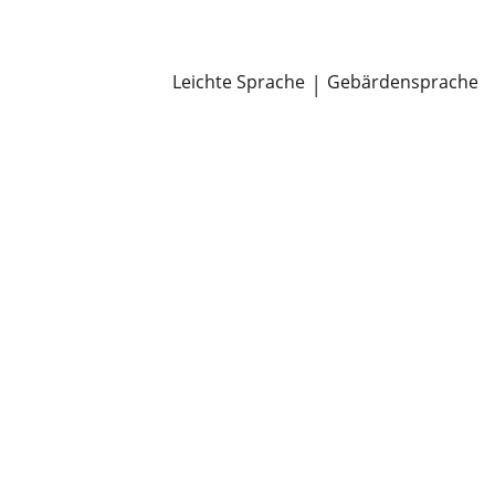
Newsroom
Pressemitteilungen
Öffentliche Zustellungen
Leichte Sprache
|
Gebärdensprache