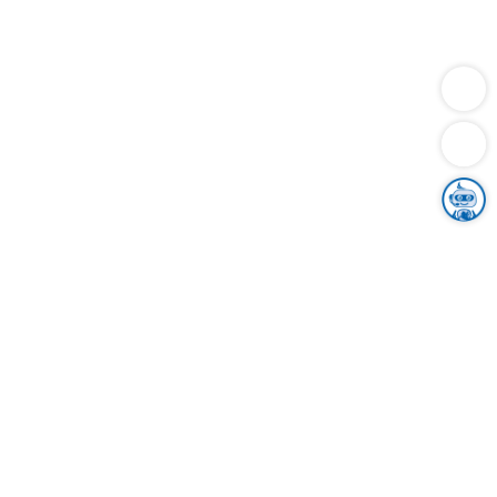
Dienstleistungen
Bauen
Lebensunterhalt & Soziales
Verkehr
Familie
Migration & Integration
Sicherheit & Ordnung
Wirtschaft
Gesundheit
Umwelt
Unsere Ämter
Landkreis & Verwaltung
Der Ortenaukreis
Gesundheit, Sicherheit & Soziales
Bildung
Zuwanderung
Ländlicher Raum
Klimaschutz
Tourismus
Bekanntmachungen
Gleichstellung von Frauen und Männern
Grenzüberschreitende Zusammenarbeit
Kreistag
Kreistagsinformationssystem
Kreisrecht
Kreistagswahl
Karriere
Stellenangebote
Eventkalender
Ausbildung
Studium
Praktikum
Freiwilligendienst
Unser Leitbild