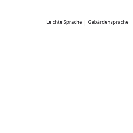
Newsroom
Pressemitteilungen
Öffentliche Zustellungen
Leichte Sprache
|
Gebärdensprache