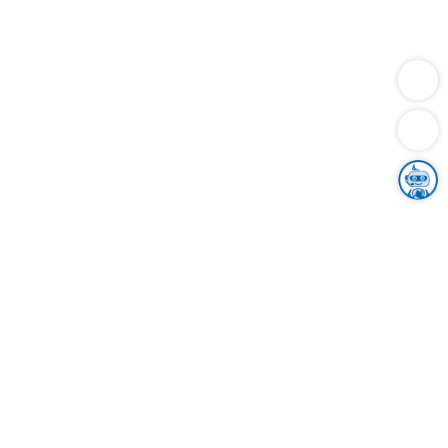
Dienstleistungen
Bauen
Lebensunterhalt & Soziales
Verkehr
Familie
Migration & Integration
Sicherheit & Ordnung
Wirtschaft
Gesundheit
Umwelt
Unsere Ämter
Landkreis & Verwaltung
Der Ortenaukreis
Gesundheit, Sicherheit & Soziales
Bildung
Zuwanderung
Ländlicher Raum
Klimaschutz
Tourismus
Bekanntmachungen
Gleichstellung von Frauen und Männern
Grenzüberschreitende Zusammenarbeit
Kreistag
Kreistagsinformationssystem
Kreisrecht
Kreistagswahl
Karriere
Stellenangebote
Eventkalender
Ausbildung
Studium
Praktikum
Freiwilligendienst
Unser Leitbild