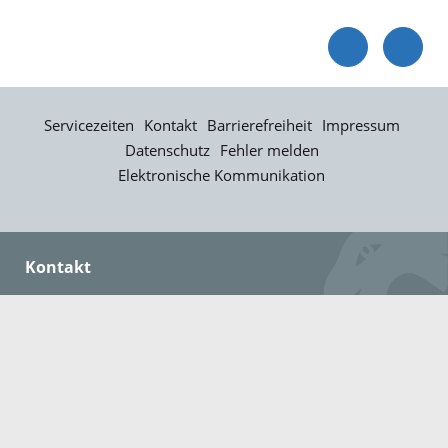
Servicezeiten
Kontakt
Barrierefreiheit
Impressum
Datenschutz
Fehler melden
Elektronische Kommunikation
Kontakt
Landratsamt Ortenaukreis
Badstraße 20
77652 Offenburg
Telefon: 0781 805-0
Fax: 0781 805-1211