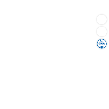
Dienstleistungen
Bauen
Lebensunterhalt & Soziales
Verkehr
Familie
Migration & Integration
Sicherheit & Ordnung
Wirtschaft
Gesundheit
Umwelt
Unsere Ämter
Landkreis & Verwaltung
Der Ortenaukreis
Gesundheit, Sicherheit & Soziales
Bildung
Zuwanderung
Ländlicher Raum
Klimaschutz
Tourismus
Bekanntmachungen
Gleichstellung von Frauen und Männern
Grenzüberschreitende Zusammenarbeit
Kreistag
Kreistagsinformationssystem
Kreisrecht
Kreistagswahl
Karriere
Stellenangebote
Eventkalender
Ausbildung
Studium
Praktikum
Freiwilligendienst
Unser Leitbild