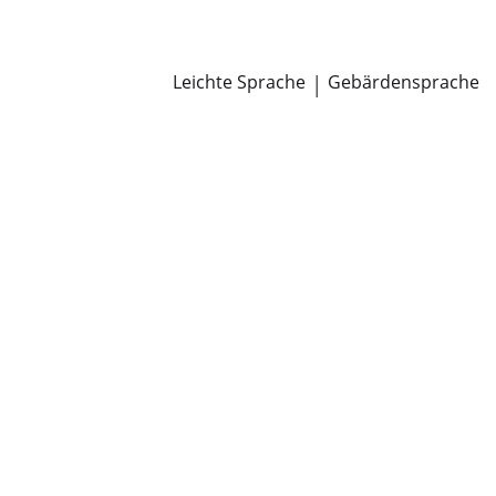
Newsroom
Pressemitteilungen
Öffentliche Zustellungen
Leichte Sprache
|
Gebärdensprache