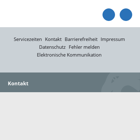
Servicezeiten
Kontakt
Barrierefreiheit
Impressum
Datenschutz
Fehler melden
Elektronische Kommunikation
Kontakt
Landratsamt Ortenaukreis
Badstraße 20
77652 Offenburg
Telefon: 0781 805-0
Fax: 0781 805-1211