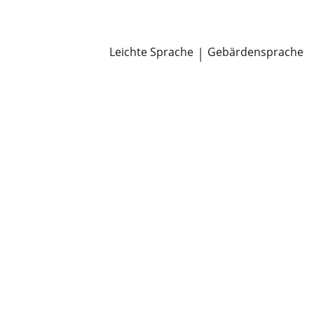
Newsroom
Pressemitteilungen
Öffentliche Zustellungen
Leichte Sprache
|
Gebärdensprache