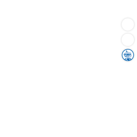
Dienstleistungen
Bauen
Lebensunterhalt & Soziales
Verkehr
Familie
Migration & Integration
Sicherheit & Ordnung
Wirtschaft
Gesundheit
Umwelt
Unsere Ämter
Landkreis & Verwaltung
Der Ortenaukreis
Gesundheit, Sicherheit & Soziales
Bildung
Zuwanderung
Ländlicher Raum
Klimaschutz
Tourismus
Bekanntmachungen
Gleichstellung von Frauen und Männern
Grenzüberschreitende Zusammenarbeit
Kreistag
Kreistagsinformationssystem
Kreisrecht
Kreistagswahl
Karriere
Stellenangebote
Eventkalender
Ausbildung
Studium
Praktikum
Freiwilligendienst
Unser Leitbild