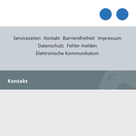
Servicezeiten
Kontakt
Barrierefreiheit
Impressum
Datenschutz
Fehler melden
Elektronische Kommunikation
Kontakt
Landratsamt Ortenaukreis
Badstraße 20
77652 Offenburg
Telefon: 0781 805-0
Fax: 0781 805-1211