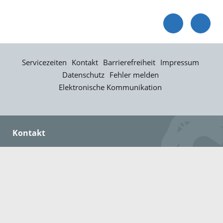
Servicezeiten
Kontakt
Barrierefreiheit
Impressum
Datenschutz
Fehler melden
Elektronische Kommunikation
Kontakt
Landratsamt Ortenaukreis
Badstraße 20
77652 Offenburg
Telefon: 0781 805-0
Fax: 0781 805-1211