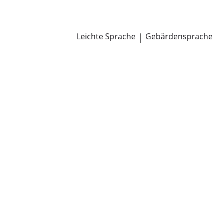
Newsroom
Pressemitteilungen
Öffentliche Zustellungen
Leichte Sprache
|
Gebärdensprache