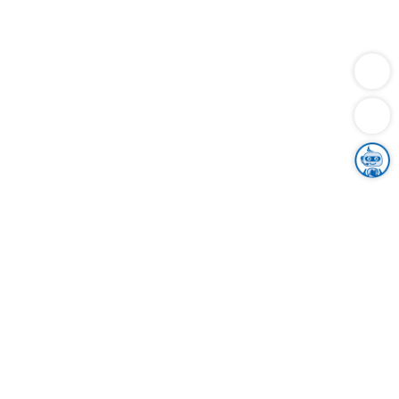
Dienstleistungen
Bauen
Lebensunterhalt & Soziales
Verkehr
Familie
Migration & Integration
Sicherheit & Ordnung
Wirtschaft
Gesundheit
Umwelt
Unsere Ämter
Landkreis & Verwaltung
Der Ortenaukreis
Gesundheit, Sicherheit & Soziales
Bildung
Zuwanderung
Ländlicher Raum
Klimaschutz
Tourismus
Bekanntmachungen
Gleichstellung von Frauen und Männern
Grenzüberschreitende Zusammenarbeit
Kreistag
Kreistagsinformationssystem
Kreisrecht
Kreistagswahl
Karriere
Stellenangebote
Eventkalender
Ausbildung
Studium
Praktikum
Freiwilligendienst
Unser Leitbild