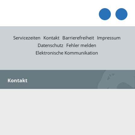
Servicezeiten
Kontakt
Barrierefreiheit
Impressum
Datenschutz
Fehler melden
Elektronische Kommunikation
Kontakt
Landratsamt Ortenaukreis
Badstraße 20
77652 Offenburg
Telefon: 0781 805-0
Fax: 0781 805-1211