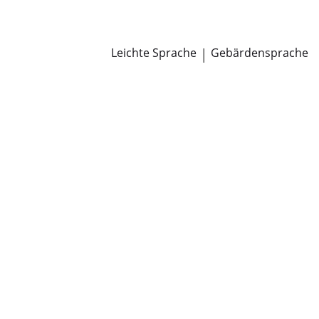
Newsroom
Pressemitteilungen
Öffentliche Zustellungen
Leichte Sprache
|
Gebärdensprache