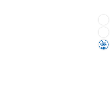
Dienstleistungen
Bauen
Lebensunterhalt & Soziales
Verkehr
Familie
Migration & Integration
Sicherheit & Ordnung
Wirtschaft
Gesundheit
Umwelt
Unsere Ämter
Landkreis & Verwaltung
Der Ortenaukreis
Gesundheit, Sicherheit & Soziales
Bildung
Zuwanderung
Ländlicher Raum
Klimaschutz
Tourismus
Bekanntmachungen
Gleichstellung von Frauen und Männern
Grenzüberschreitende Zusammenarbeit
Kreistag
Kreistagsinformationssystem
Kreisrecht
Kreistagswahl
Karriere
Stellenangebote
Eventkalender
Ausbildung
Studium
Praktikum
Freiwilligendienst
Unser Leitbild