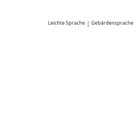
Newsroom
Pressemitteilungen
Öffentliche Zustellungen
Leichte Sprache
|
Gebärdensprache