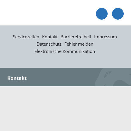
Servicezeiten
Kontakt
Barrierefreiheit
Impressum
Datenschutz
Fehler melden
Elektronische Kommunikation
Kontakt
Landratsamt Ortenaukreis
Badstraße 20
77652 Offenburg
Telefon: 0781 805-0
Fax: 0781 805-1211