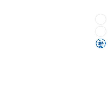
Dienstleistungen
Bauen
Lebensunterhalt & Soziales
Verkehr
Familie
Migration & Integration
Sicherheit & Ordnung
Wirtschaft
Gesundheit
Umwelt
Unsere Ämter
Landkreis & Verwaltung
Der Ortenaukreis
Gesundheit, Sicherheit & Soziales
Bildung
Zuwanderung
Ländlicher Raum
Klimaschutz
Tourismus
Bekanntmachungen
Gleichstellung von Frauen und Männern
Grenzüberschreitende Zusammenarbeit
Kreistag
Kreistagsinformationssystem
Kreisrecht
Kreistagswahl
Karriere
Stellenangebote
Eventkalender
Ausbildung
Studium
Praktikum
Freiwilligendienst
Unser Leitbild