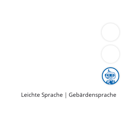
ung
Wirtschaft
Gesundheit
Umwelt
limaschutz
Tourismus
Bekanntmachungen
ild
Leichte Sprache
|
Gebärdensprache