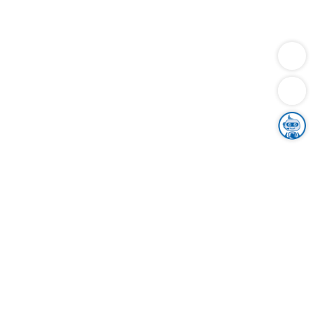
Dienstleistungen
Bauen
Lebensunterhalt & Soziales
Verkehr
Familie
Migration & Integration
Sicherheit & Ordnung
Wirtschaft
Gesundheit
Umwelt
Unsere Ämter
Landkreis & Verwaltung
Der Ortenaukreis
Gesundheit, Sicherheit & Soziales
Bildung
Zuwanderung
Ländlicher Raum
Klimaschutz
Tourismus
Bekanntmachungen
Gleichstellung von Frauen und Männern
Grenzüberschreitende Zusammenarbeit
Kreistag
Kreistagsinformationssystem
Kreisrecht
Kreistagswahl
Karriere
Stellenangebote
Eventkalender
Ausbildung
Studium
Praktikum
Freiwilligendienst
Unser Leitbild