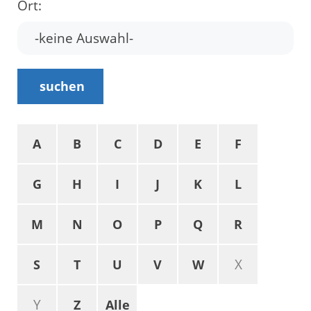
Ort:
suchen
A
B
C
D
E
F
G
H
I
J
K
L
M
N
O
P
Q
R
X
S
T
U
V
W
Y
Z
Alle