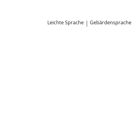
Newsroom
Pressemitteilungen
Öffentliche Zustellungen
Leichte Sprache
|
Gebärdensprache