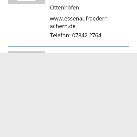
Ottenhöfen
www.essenaufraedern-
achern.de
Telefon: 07842 2764
Essen auf Rädern
Achern
Renchen
www.essenaufraedern-
achern.de
Telefon: 07843 1516
Essen auf Rädern