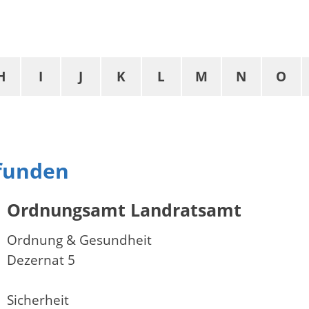
H
I
J
K
L
M
N
O
efunden
Ordnungsamt Landratsamt
Ordnung & Gesundheit
Dezernat 5
Sicherheit