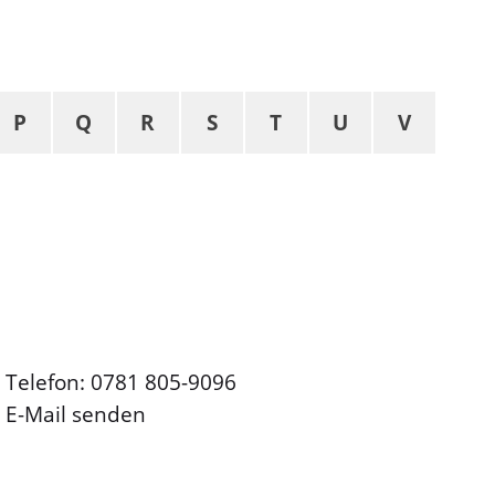
P
Q
R
S
T
U
V
Telefon: 0781 805-9096
E-Mail senden