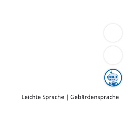
ung
Wirtschaft
Gesundheit
Umwelt
limaschutz
Tourismus
Bekanntmachungen
ild
Leichte Sprache
|
Gebärdensprache