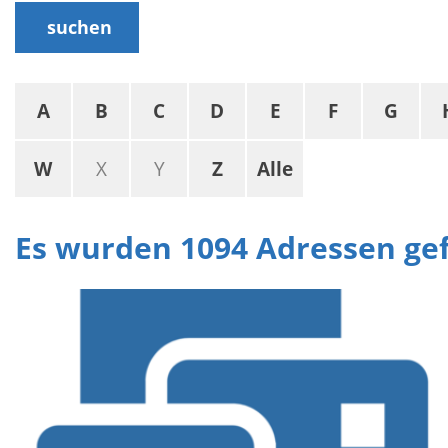
suchen
A
B
C
D
E
F
G
W
X
Y
Z
Alle
Es wurden 1094 Adressen g