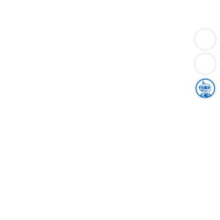
Dienstleistungen
Bauen
Lebensunterhalt & Soziales
Verkehr
Familie
Migration & Integration
Sicherheit & Ordnung
Wirtschaft
Gesundheit
Umwelt
Unsere Ämter
Landkreis & Verwaltung
Der Ortenaukreis
Gesundheit, Sicherheit & Soziales
Bildung
Zuwanderung
Ländlicher Raum
Klimaschutz
Tourismus
Bekanntmachungen
Gleichstellung von Frauen und Männern
Grenzüberschreitende Zusammenarbeit
Kreistag
Kreistagsinformationssystem
Kreisrecht
Kreistagswahl
Karriere
Stellenangebote
Eventkalender
Ausbildung
Studium
Praktikum
Freiwilligendienst
Unser Leitbild