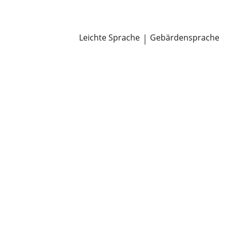
Newsroom
Pressemitteilungen
Öffentliche Zustellungen
Leichte Sprache
|
Gebärdensprache