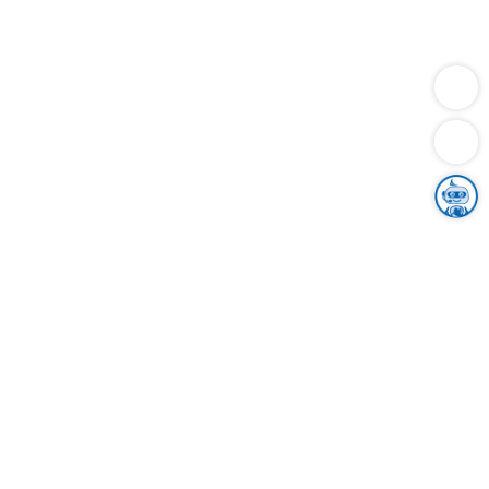
Dienstleistungen
Bauen
Lebensunterhalt & Soziales
Verkehr
Familie
Migration & Integration
Sicherheit & Ordnung
Wirtschaft
Gesundheit
Umwelt
Unsere Ämter
Landkreis & Verwaltung
Der Ortenaukreis
Gesundheit, Sicherheit & Soziales
Bildung
Zuwanderung
Ländlicher Raum
Klimaschutz
Tourismus
Bekanntmachungen
Gleichstellung von Frauen und Männern
Grenzüberschreitende Zusammenarbeit
Kreistag
Kreistagsinformationssystem
Kreisrecht
Kreistagswahl
Karriere
Stellenangebote
Eventkalender
Ausbildung
Studium
Praktikum
Freiwilligendienst
Unser Leitbild