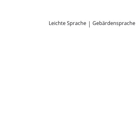
Newsroom
Pressemitteilungen
Öffentliche Zustellungen
Leichte Sprache
|
Gebärdensprache