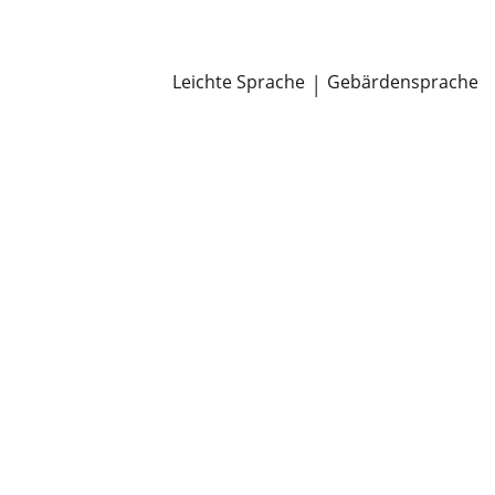
Newsroom
Pressemitteilungen
Öffentliche Zustellungen
Leichte Sprache
|
Gebärdensprache