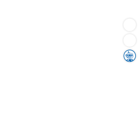
Dienstleistungen
Bauen
Lebensunterhalt & Soziales
Verkehr
Familie
Migration & Integration
Sicherheit & Ordnung
Wirtschaft
Gesundheit
Umwelt
Unsere Ämter
Landkreis & Verwaltung
Der Ortenaukreis
Gesundheit, Sicherheit & Soziales
Bildung
Zuwanderung
Ländlicher Raum
Klimaschutz
Tourismus
Bekanntmachungen
Gleichstellung von Frauen und Männern
Grenzüberschreitende Zusammenarbeit
Kreistag
Kreistagsinformationssystem
Kreisrecht
Kreistagswahl
Karriere
Stellenangebote
Eventkalender
Ausbildung
Studium
Praktikum
Freiwilligendienst
Unser Leitbild