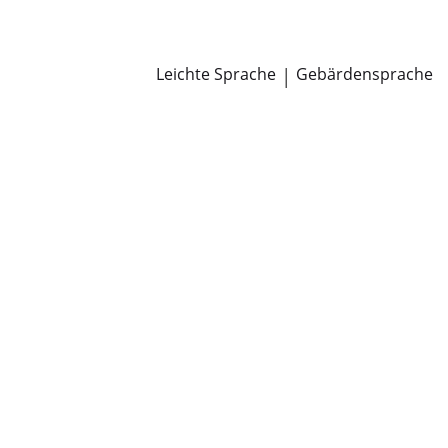
Newsroom
Pressemitteilungen
Öffentliche Zustellungen
Leichte Sprache
|
Gebärdensprache