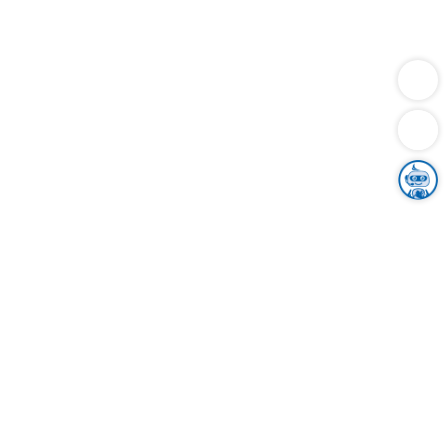
Dienstleistungen
Bauen
Lebensunterhalt & Soziales
Verkehr
Familie
Migration & Integration
Sicherheit & Ordnung
Wirtschaft
Gesundheit
Umwelt
Unsere Ämter
Landkreis & Verwaltung
Der Ortenaukreis
Gesundheit, Sicherheit & Soziales
Bildung
Zuwanderung
Ländlicher Raum
Klimaschutz
Tourismus
Bekanntmachungen
Gleichstellung von Frauen und Männern
Grenzüberschreitende Zusammenarbeit
Kreistag
Kreistagsinformationssystem
Kreisrecht
Kreistagswahl
Karriere
Stellenangebote
Eventkalender
Ausbildung
Studium
Praktikum
Freiwilligendienst
Unser Leitbild