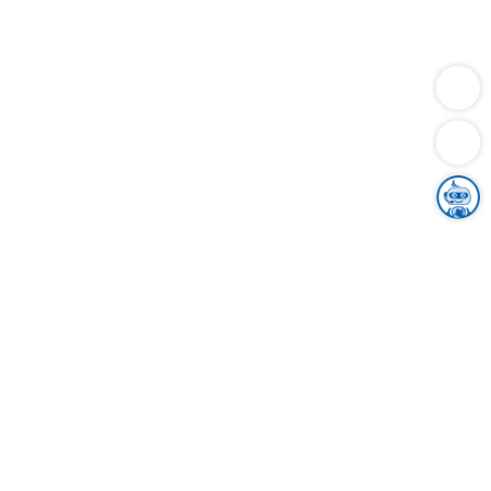
Dienstleistungen
Bauen
Lebensunterhalt & Soziales
Verkehr
Familie
Migration & Integration
Sicherheit & Ordnung
Wirtschaft
Gesundheit
Umwelt
Unsere Ämter
Landkreis & Verwaltung
Der Ortenaukreis
Gesundheit, Sicherheit & Soziales
Bildung
Zuwanderung
Ländlicher Raum
Klimaschutz
Tourismus
Bekanntmachungen
Gleichstellung von Frauen und Männern
Grenzüberschreitende Zusammenarbeit
Kreistag
Kreistagsinformationssystem
Kreisrecht
Kreistagswahl
Karriere
Stellenangebote
Eventkalender
Ausbildung
Studium
Praktikum
Freiwilligendienst
Unser Leitbild