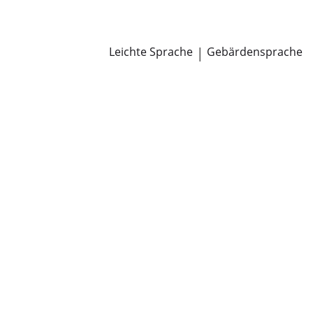
Newsroom
Pressemitteilungen
Öffentliche Zustellungen
Leichte Sprache
|
Gebärdensprache