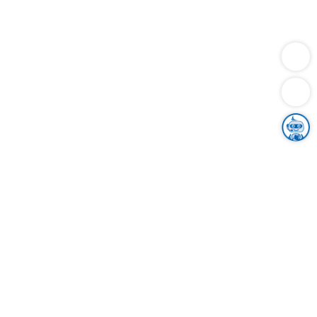
Dienstleistungen
Bauen
Lebensunterhalt & Soziales
Verkehr
Familie
Migration & Integration
Sicherheit & Ordnung
Wirtschaft
Gesundheit
Umwelt
Unsere Ämter
Landkreis & Verwaltung
Der Ortenaukreis
Gesundheit, Sicherheit & Soziales
Bildung
Zuwanderung
Ländlicher Raum
Klimaschutz
Tourismus
Bekanntmachungen
Gleichstellung von Frauen und Männern
Grenzüberschreitende Zusammenarbeit
Kreistag
Kreistagsinformationssystem
Kreisrecht
Kreistagswahl
Karriere
Stellenangebote
Eventkalender
Ausbildung
Studium
Praktikum
Freiwilligendienst
Unser Leitbild