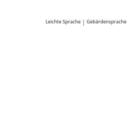
Newsroom
Pressemitteilungen
Öffentliche Zustellungen
Leichte Sprache
|
Gebärdensprache