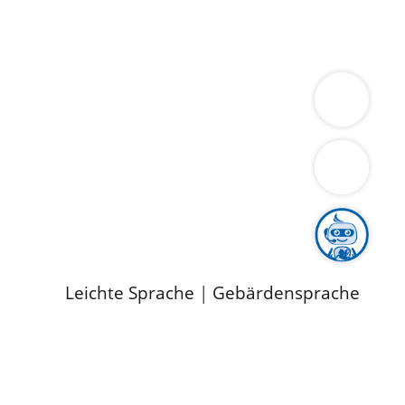
ung
Wirtschaft
Gesundheit
Umwelt
limaschutz
Tourismus
Bekanntmachungen
ild
Leichte Sprache
|
Gebärdensprache