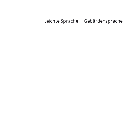
Newsroom
Pressemitteilungen
Öffentliche Zustellungen
Leichte Sprache
|
Gebärdensprache