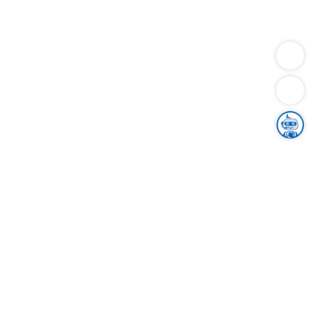
Dienstleistungen
Bauen
Lebensunterhalt & Soziales
Verkehr
Familie
Migration & Integration
Sicherheit & Ordnung
Wirtschaft
Gesundheit
Umwelt
Unsere Ämter
Landkreis & Verwaltung
Der Ortenaukreis
Gesundheit, Sicherheit & Soziales
Bildung
Zuwanderung
Ländlicher Raum
Klimaschutz
Tourismus
Bekanntmachungen
Gleichstellung von Frauen und Männern
Grenzüberschreitende Zusammenarbeit
Kreistag
Kreistagsinformationssystem
Kreisrecht
Kreistagswahl
Karriere
Stellenangebote
Eventkalender
Ausbildung
Studium
Praktikum
Freiwilligendienst
Unser Leitbild