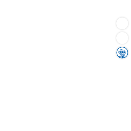
Dienstleistungen
Bauen
Lebensunterhalt & Soziales
Verkehr
Familie
Migration & Integration
Sicherheit & Ordnung
Wirtschaft
Gesundheit
Umwelt
Unsere Ämter
Landkreis & Verwaltung
Der Ortenaukreis
Gesundheit, Sicherheit & Soziales
Bildung
Zuwanderung
Ländlicher Raum
Klimaschutz
Tourismus
Bekanntmachungen
Gleichstellung von Frauen und Männern
Grenzüberschreitende Zusammenarbeit
Kreistag
Kreistagsinformationssystem
Kreisrecht
Kreistagswahl
Karriere
Stellenangebote
Eventkalender
Ausbildung
Studium
Praktikum
Freiwilligendienst
Unser Leitbild