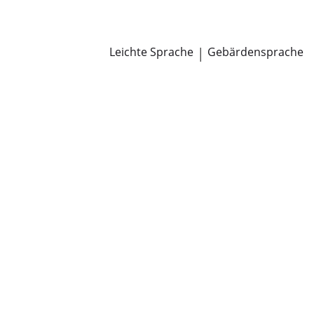
Newsroom
Pressemitteilungen
Öffentliche Zustellungen
Leichte Sprache
|
Gebärdensprache