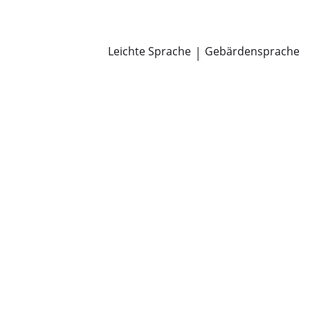
Newsroom
Pressemitteilungen
Öffentliche Zustellungen
Leichte Sprache
|
Gebärdensprache