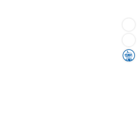
Dienstleistungen
Bauen
Lebensunterhalt & Soziales
Verkehr
Familie
Migration & Integration
Sicherheit & Ordnung
Wirtschaft
Gesundheit
Umwelt
Unsere Ämter
Landkreis & Verwaltung
Der Ortenaukreis
Gesundheit, Sicherheit & Soziales
Bildung
Zuwanderung
Ländlicher Raum
Klimaschutz
Tourismus
Bekanntmachungen
Gleichstellung von Frauen und Männern
Grenzüberschreitende Zusammenarbeit
Kreistag
Kreistagsinformationssystem
Kreisrecht
Kreistagswahl
Karriere
Stellenangebote
Eventkalender
Ausbildung
Studium
Praktikum
Freiwilligendienst
Unser Leitbild