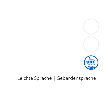
ung
Wirtschaft
Gesundheit
Umwelt
limaschutz
Tourismus
Bekanntmachungen
ild
Leichte Sprache
|
Gebärdensprache