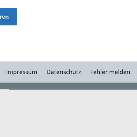
eren
Impressum
Datenschutz
Fehler melden
Kontakt
Landratsamt Ortenauk
Badstraße 20
77652 Offenburg
Telefon: 0781 805-0