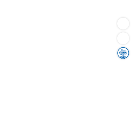
Dienstleistungen
Bauen
Lebensunterhalt & Soziales
Verkehr
Familie
Migration & Integration
Sicherheit & Ordnung
Wirtschaft
Gesundheit
Umwelt
Unsere Ämter
Landkreis & Verwaltung
Der Ortenaukreis
Gesundheit, Sicherheit & Soziales
Bildung
Zuwanderung
Ländlicher Raum
Klimaschutz
Tourismus
Bekanntmachungen
Gleichstellung von Frauen und Männern
Grenzüberschreitende Zusammenarbeit
Kreistag
Kreistagsinformationssystem
Kreisrecht
Kreistagswahl
Karriere
Stellenangebote
Eventkalender
Ausbildung
Studium
Praktikum
Freiwilligendienst
Unser Leitbild