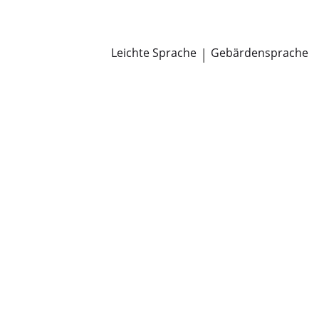
Newsroom
Pressemitteilungen
Öffentliche Zustellungen
Leichte Sprache
|
Gebärdensprache