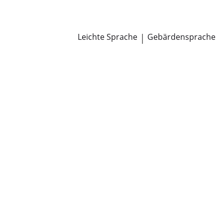
Newsroom
Pressemitteilungen
Öffentliche Zustellungen
Leichte Sprache
|
Gebärdensprache