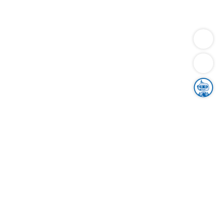
Dienstleistungen
Bauen
Lebensunterhalt & Soziales
Verkehr
Familie
Migration & Integration
Sicherheit & Ordnung
Wirtschaft
Gesundheit
Umwelt
Unsere Ämter
Landkreis & Verwaltung
Der Ortenaukreis
Gesundheit, Sicherheit & Soziales
Bildung
Zuwanderung
Ländlicher Raum
Klimaschutz
Tourismus
Bekanntmachungen
Gleichstellung von Frauen und Männern
Grenzüberschreitende Zusammenarbeit
Kreistag
Kreistagsinformationssystem
Kreisrecht
Kreistagswahl
Karriere
Stellenangebote
Eventkalender
Ausbildung
Studium
Praktikum
Freiwilligendienst
Unser Leitbild