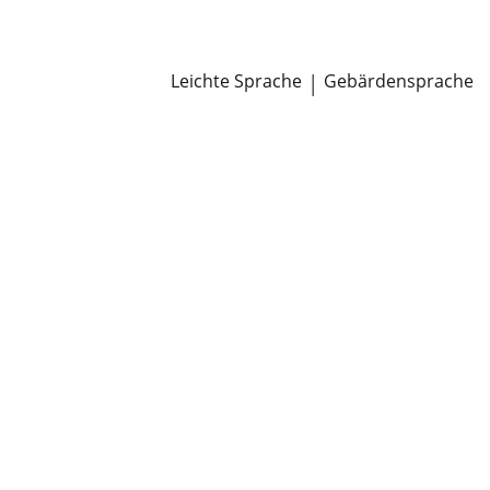
Newsroom
Pressemitteilungen
Öffentliche Zustellungen
Leichte Sprache
|
Gebärdensprache