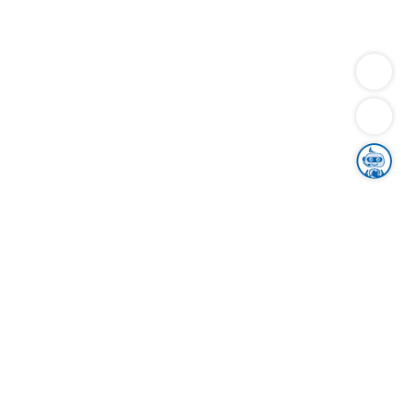
Dienstleistungen
Bauen
Lebensunterhalt & Soziales
Verkehr
Familie
Migration & Integration
Sicherheit & Ordnung
Wirtschaft
Gesundheit
Umwelt
Unsere Ämter
Landkreis & Verwaltung
Der Ortenaukreis
Gesundheit, Sicherheit & Soziales
Bildung
Zuwanderung
Ländlicher Raum
Klimaschutz
Tourismus
Bekanntmachungen
Gleichstellung von Frauen und Männern
Grenzüberschreitende Zusammenarbeit
Kreistag
Kreistagsinformationssystem
Kreisrecht
Kreistagswahl
Karriere
Stellenangebote
Eventkalender
Ausbildung
Studium
Praktikum
Freiwilligendienst
Unser Leitbild