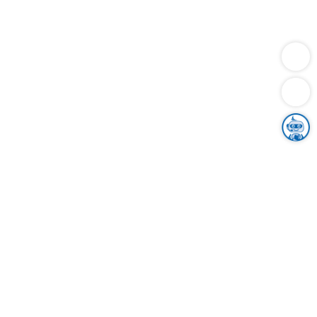
Dienstleistungen
Bauen
Lebensunterhalt & Soziales
Verkehr
Familie
Migration & Integration
Sicherheit & Ordnung
Wirtschaft
Gesundheit
Umwelt
Unsere Ämter
Landkreis & Verwaltung
Der Ortenaukreis
Gesundheit, Sicherheit & Soziales
Bildung
Zuwanderung
Ländlicher Raum
Klimaschutz
Tourismus
Bekanntmachungen
Gleichstellung von Frauen und Männern
Grenzüberschreitende Zusammenarbeit
Kreistag
Kreistagsinformationssystem
Kreisrecht
Kreistagswahl
Karriere
Stellenangebote
Eventkalender
Ausbildung
Studium
Praktikum
Freiwilligendienst
Unser Leitbild