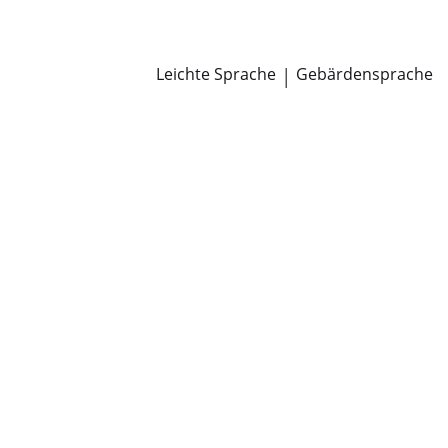
Newsroom
Pressemitteilungen
Öffentliche Zustellungen
Leichte Sprache
|
Gebärdensprache