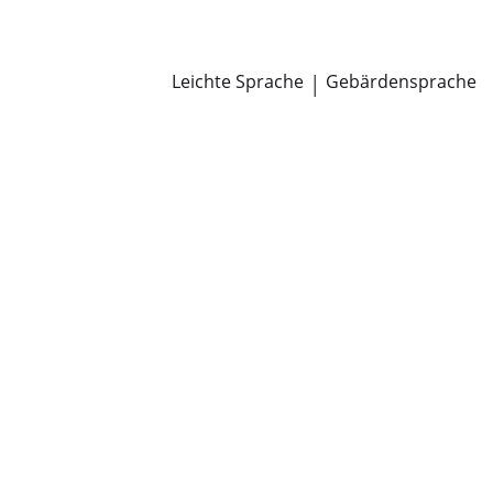
Newsroom
Pressemitteilungen
Öffentliche Zustellungen
Leichte Sprache
|
Gebärdensprache