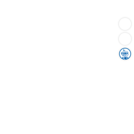
Dienstleistungen
Bauen
Lebensunterhalt & Soziales
Verkehr
Familie
Migration & Integration
Sicherheit & Ordnung
Wirtschaft
Gesundheit
Umwelt
Unsere Ämter
Landkreis & Verwaltung
Der Ortenaukreis
Gesundheit, Sicherheit & Soziales
Bildung
Zuwanderung
Ländlicher Raum
Klimaschutz
Tourismus
Bekanntmachungen
Gleichstellung von Frauen und Männern
Grenzüberschreitende Zusammenarbeit
Kreistag
Kreistagsinformationssystem
Kreisrecht
Kreistagswahl
Karriere
Stellenangebote
Eventkalender
Ausbildung
Studium
Praktikum
Freiwilligendienst
Unser Leitbild