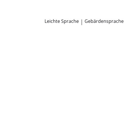
Newsroom
Pressemitteilungen
Öffentliche Zustellungen
Leichte Sprache
|
Gebärdensprache