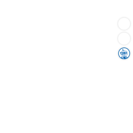
Dienstleistungen
Bauen
Lebensunterhalt & Soziales
Verkehr
Familie
Migration & Integration
Sicherheit & Ordnung
Wirtschaft
Gesundheit
Umwelt
Unsere Ämter
Landkreis & Verwaltung
Der Ortenaukreis
Gesundheit, Sicherheit & Soziales
Bildung
Zuwanderung
Ländlicher Raum
Klimaschutz
Tourismus
Bekanntmachungen
Gleichstellung von Frauen und Männern
Grenzüberschreitende Zusammenarbeit
Kreistag
Kreistagsinformationssystem
Kreisrecht
Kreistagswahl
Karriere
Stellenangebote
Eventkalender
Ausbildung
Studium
Praktikum
Freiwilligendienst
Unser Leitbild