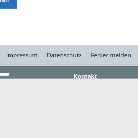
Impressum
Datenschutz
Fehler melden
Kontakt
Landratsamt Ortenauk
Badstraße 20
77652 Offenburg
Telefon: 0781 805-0
Fax: 0781 805-1211