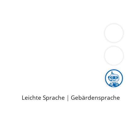
ung
Wirtschaft
Gesundheit
Umwelt
limaschutz
Tourismus
Bekanntmachungen
ild
Leichte Sprache
|
Gebärdensprache