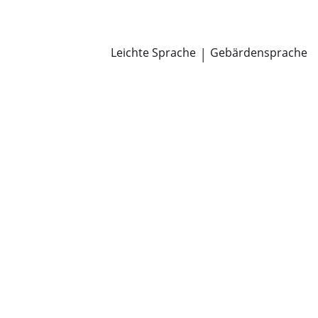
Newsroom
Pressemitteilungen
Öffentliche Zustellungen
Leichte Sprache
|
Gebärdensprache