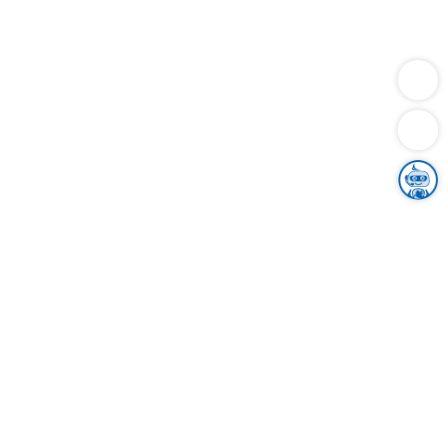
Dienstleistungen
Bauen
Lebensunterhalt & Soziales
Verkehr
Familie
Migration & Integration
Sicherheit & Ordnung
Wirtschaft
Gesundheit
Umwelt
Unsere Ämter
Landkreis & Verwaltung
Der Ortenaukreis
Gesundheit, Sicherheit & Soziales
Bildung
Zuwanderung
Ländlicher Raum
Klimaschutz
Tourismus
Bekanntmachungen
Gleichstellung von Frauen und Männern
Grenzüberschreitende Zusammenarbeit
Kreistag
Kreistagsinformationssystem
Kreisrecht
Kreistagswahl
Karriere
Stellenangebote
Eventkalender
Ausbildung
Studium
Praktikum
Freiwilligendienst
Unser Leitbild