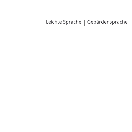
Newsroom
Pressemitteilungen
Öffentliche Zustellungen
Leichte Sprache
|
Gebärdensprache