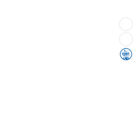
Dienstleistungen
Bauen
Lebensunterhalt & Soziales
Verkehr
Familie
Migration & Integration
Sicherheit & Ordnung
Wirtschaft
Gesundheit
Umwelt
Unsere Ämter
Landkreis & Verwaltung
Der Ortenaukreis
Gesundheit, Sicherheit & Soziales
Bildung
Zuwanderung
Ländlicher Raum
Klimaschutz
Tourismus
Bekanntmachungen
Gleichstellung von Frauen und Männern
Grenzüberschreitende Zusammenarbeit
Kreistag
Kreistagsinformationssystem
Kreisrecht
Kreistagswahl
Karriere
Stellenangebote
Eventkalender
Ausbildung
Studium
Praktikum
Freiwilligendienst
Unser Leitbild