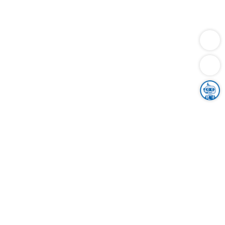
Dienstleistungen
Bauen
Lebensunterhalt & Soziales
Verkehr
Familie
Migration & Integration
Sicherheit & Ordnung
Wirtschaft
Gesundheit
Umwelt
Unsere Ämter
Landkreis & Verwaltung
Der Ortenaukreis
Gesundheit, Sicherheit & Soziales
Bildung
Zuwanderung
Ländlicher Raum
Klimaschutz
Tourismus
Bekanntmachungen
Gleichstellung von Frauen und Männern
Grenzüberschreitende Zusammenarbeit
Kreistag
Kreistagsinformationssystem
Kreisrecht
Kreistagswahl
Karriere
Stellenangebote
Eventkalender
Ausbildung
Studium
Praktikum
Freiwilligendienst
Unser Leitbild