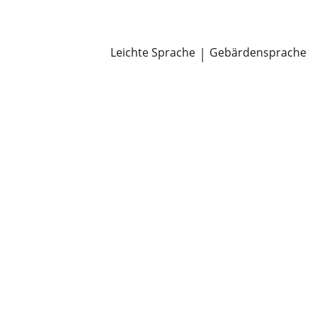
Newsroom
Pressemitteilungen
Öffentliche Zustellungen
Leichte Sprache
|
Gebärdensprache