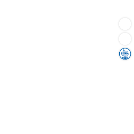
Dienstleistungen
Bauen
Lebensunterhalt & Soziales
Verkehr
Familie
Migration & Integration
Sicherheit & Ordnung
Wirtschaft
Gesundheit
Umwelt
Unsere Ämter
Landkreis & Verwaltung
Der Ortenaukreis
Gesundheit, Sicherheit & Soziales
Bildung
Zuwanderung
Ländlicher Raum
Klimaschutz
Tourismus
Bekanntmachungen
Gleichstellung von Frauen und Männern
Grenzüberschreitende Zusammenarbeit
Kreistag
Kreistagsinformationssystem
Kreisrecht
Kreistagswahl
Karriere
Stellenangebote
Eventkalender
Ausbildung
Studium
Praktikum
Freiwilligendienst
Unser Leitbild