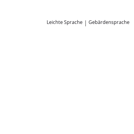
Newsroom
Pressemitteilungen
Öffentliche Zustellungen
Leichte Sprache
|
Gebärdensprache